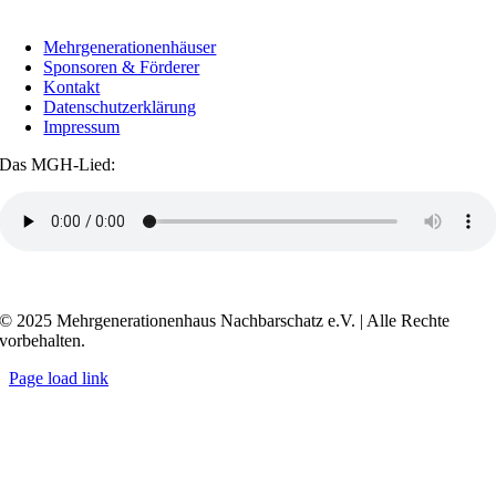
Mehrgenerationenhäuser
Sponsoren & Förderer
Kontakt
Datenschutzerklärung
Impressum
Das MGH-Lied:
Transkript anzeigen / ausblenden
© 2025 Mehrgenerationenhaus Nachbarschatz e.V. | Alle Rechte
vorbehalten.
Page load link
Go
to
Top