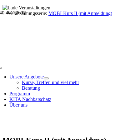
Skip
40 40170607 |
to
Veranstaltungsdetails
Veranstaltungsserie:
MOBI-Kurs II (mit Anmeldung)
content
Toggle
Navigation
Unsere Angebote
Kurse, Treffen und viel mehr
Beratung
Programm
KITA Nachbarschatz
Über uns