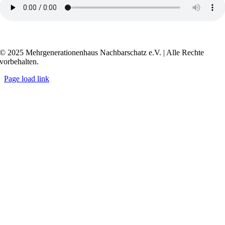
Transkript anzeigen / ausblenden
© 2025 Mehrgenerationenhaus Nachbarschatz e.V. | Alle Rechte
vorbehalten.
Page load link
Go
to
Top