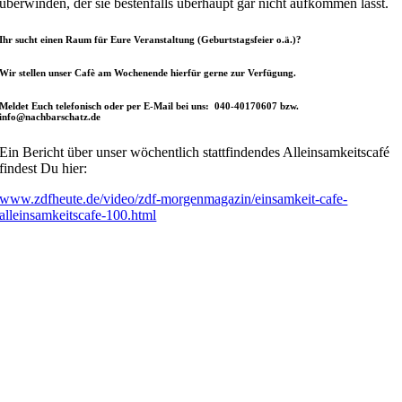
überwinden, der sie bestenfalls überhaupt gar nicht aufkommen lässt.
Ihr sucht einen Raum für Eure Veranstaltung (Geburtstagsfeier o.ä.)?
Wir stellen unser Cafè am Wochenende hierfür gerne zur Verfügung.
Meldet Euch telefonisch oder per E-Mail bei uns: 040-40170607 bzw.
info@nachbarschatz.de
Ein Bericht über unser wöchentlich stattfindendes Alleinsamkeitscafé
findest Du hier:
www.zdfheute.de/video/zdf-morgenmagazin/einsamkeit-cafe-
alleinsamkeitscafe-100.html