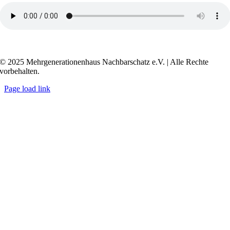
Transkript anzeigen / ausblenden
© 2025 Mehrgenerationenhaus Nachbarschatz e.V. | Alle Rechte
vorbehalten.
Page load link
Go
to
Top