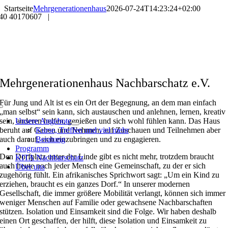
Skip
Startseite
Mehrgenerationenhaus
2026-07-24T14:23:24+02:00
40 40170607 |
to
content
Mehrgenerationenhaus Nachbarschatz e.V.
Für Jung und Alt ist es ein Ort der Begegnung, an dem man einfach
Toggle
„man selbst“ sein kann, sich austauschen und anlehnen, lernen, kreativ
Navigation
sein, anderen helfen, genießen und sich wohl fühlen kann. Das Haus
Unsere Angebote
beruht auf Geben und Nehmen, auf Zuschauen und Teilnehmen aber
Kurse, Treffen und viel mehr
auch darauf, sich einzubringen und zu engagieren.
Beratung
Programm
Den Dorfplatz unter der Linde gibt es nicht mehr, trotzdem braucht
KITA Nachbarschatz
auch heute noch jeder Mensch eine Gemeinschaft, zu der er sich
Über uns
zugehörig fühlt. Ein afrikanisches Sprichwort sagt: „Um ein Kind zu
erziehen, braucht es ein ganzes Dorf.“ In unserer modernen
Gesellschaft, die immer größere Mobilität verlangt, können sich immer
weniger Menschen auf Familie oder gewachsene Nachbarschaften
stützen. Isolation und Einsamkeit sind die Folge. Wir haben deshalb
einen Ort geschaffen, der hilft, diese Isolation und Einsamkeit zu