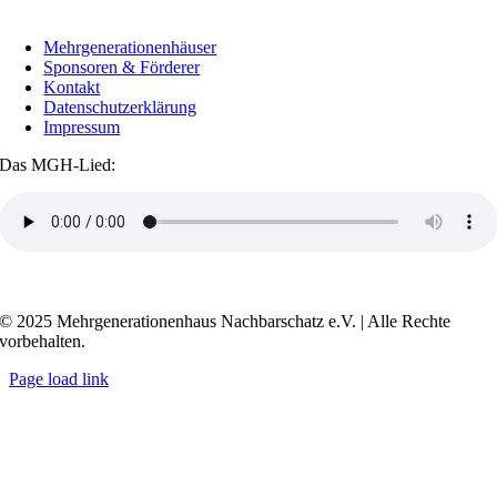
Mehrgenerationenhäuser
Sponsoren & Förderer
Kontakt
Datenschutzerklärung
Impressum
Das MGH-Lied:
Transkript anzeigen / ausblenden
© 2025 Mehrgenerationenhaus Nachbarschatz e.V. | Alle Rechte
vorbehalten.
Page load link
Go
to
Top