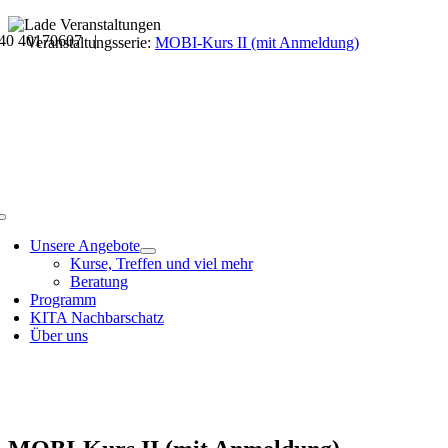
Skip
40 40170607 |
to
Veranstaltungsdetails
Veranstaltungsserie:
MOBI-Kurs II (mit Anmeldung)
content
Toggle
Navigation
Unsere Angebote
Kurse, Treffen und viel mehr
Beratung
Programm
KITA Nachbarschatz
Über uns