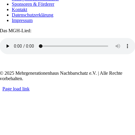
Sponsoren & Förderer
Kontakt
Datenschutzerklärung
Impressum
Das MGH-Lied:
Transkript anzeigen / ausblenden
© 2025 Mehrgenerationenhaus Nachbarschatz e.V. | Alle Rechte
vorbehalten.
Page load link
Go
to
Top