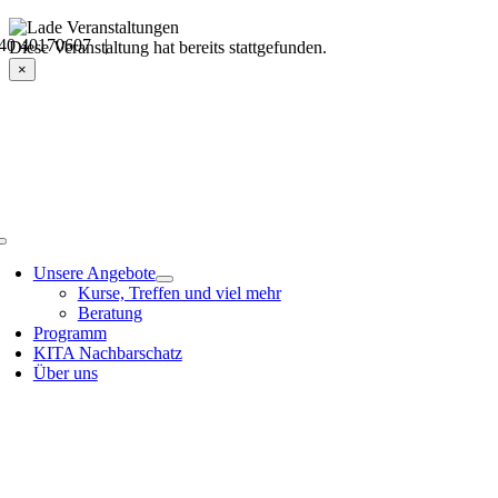
Skip
40 40170607 |
to
Veranstaltungsdetails
Diese Veranstaltung hat bereits stattgefunden.
content
×
Toggle
Navigation
Unsere Angebote
Kurse, Treffen und viel mehr
Beratung
Programm
KITA Nachbarschatz
Über uns