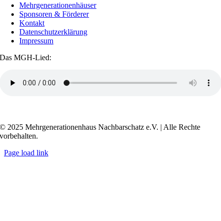
Mehrgenerationenhäuser
Sponsoren & Förderer
Kontakt
Datenschutzerklärung
Impressum
Das MGH-Lied:
Transkript anzeigen / ausblenden
© 2025 Mehrgenerationenhaus Nachbarschatz e.V. | Alle Rechte
vorbehalten.
Page load link
Go
to
Top