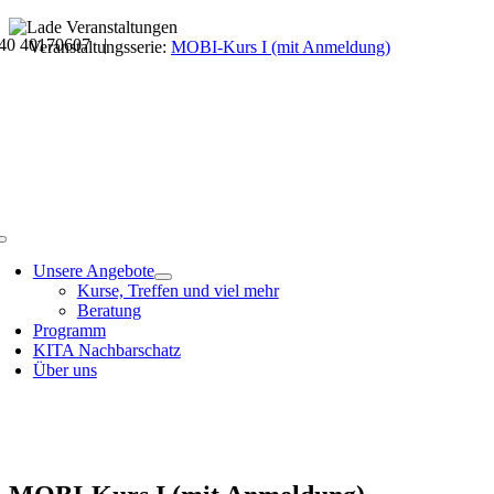
Skip
40 40170607 |
to
Veranstaltungsdetails
Veranstaltungsserie:
MOBI-Kurs I (mit Anmeldung)
content
Toggle
Navigation
Unsere Angebote
Kurse, Treffen und viel mehr
Beratung
Programm
KITA Nachbarschatz
Über uns