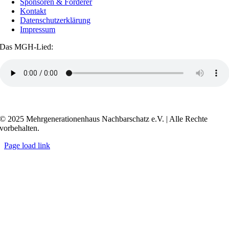
Sponsoren & Förderer
Kontakt
Datenschutzerklärung
Impressum
Das MGH-Lied:
Transkript anzeigen / ausblenden
© 2025 Mehrgenerationenhaus Nachbarschatz e.V. | Alle Rechte
vorbehalten.
Page load link
Go
to
Top