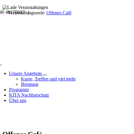
Skip
40 40170607 |
to
Veranstaltungsdetails
Veranstaltungsserie:
Offenes Café
content
Toggle
Navigation
Unsere Angebote
Kurse, Treffen und viel mehr
Beratung
Programm
KITA Nachbarschatz
Über uns