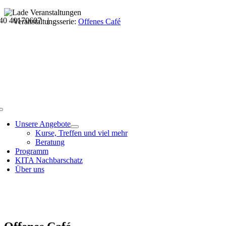
Skip
40 40170607 |
to
Veranstaltungsdetails
Veranstaltungsserie:
Offenes Café
content
Toggle
Navigation
Unsere Angebote
Kurse, Treffen und viel mehr
Beratung
Programm
KITA Nachbarschatz
Über uns