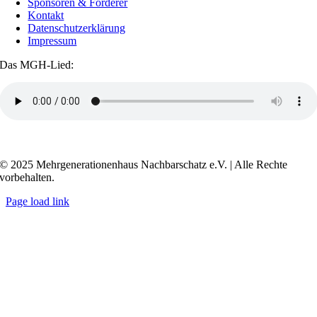
Sponsoren & Förderer
Kontakt
Datenschutzerklärung
Impressum
Das MGH-Lied:
Transkript anzeigen / ausblenden
© 2025 Mehrgenerationenhaus Nachbarschatz e.V. | Alle Rechte
vorbehalten.
Page load link
Go
to
Top