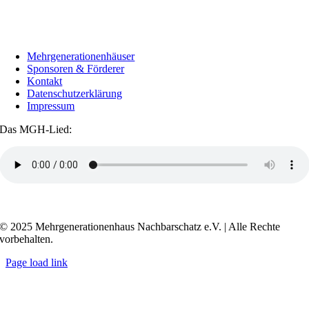
Mehrgenerationenhäuser
Sponsoren & Förderer
Kontakt
Datenschutzerklärung
Impressum
Das MGH-Lied:
Transkript anzeigen / ausblenden
© 2025 Mehrgenerationenhaus Nachbarschatz e.V. | Alle Rechte
vorbehalten.
Page load link
Go
to
Top