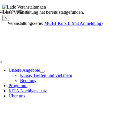
Skip
40 40170607 |
to
Veranstaltungsdetails
Diese Veranstaltung hat bereits stattgefunden.
content
×
Veranstaltungsserie:
MOBI-Kurs II (mit Anmeldung)
Toggle
Navigation
Unsere Angebote
Kurse, Treffen und viel mehr
Beratung
Programm
KITA Nachbarschatz
Über uns