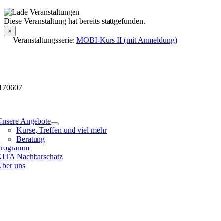
Skip
to
Veranstaltungsdetails
Diese Veranstaltung hat bereits stattgefunden.
content
×
Veranstaltungsserie:
MOBI-Kurs II (mit Anmeldung)
170607
tion
Unsere Angebote
Kurse, Treffen und viel mehr
Beratung
Programm
KITA Nachbarschatz
Über uns