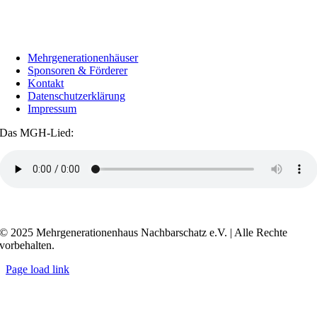
Mehrgenerationenhäuser
Sponsoren & Förderer
Kontakt
Datenschutzerklärung
Impressum
Das MGH-Lied:
Transkript anzeigen / ausblenden
© 2025 Mehrgenerationenhaus Nachbarschatz e.V. | Alle Rechte
vorbehalten.
Page load link
Go
to
Top