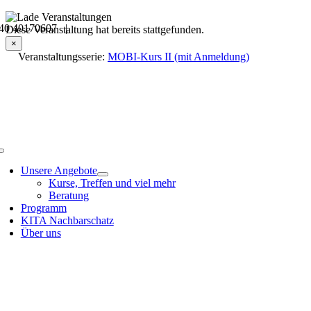
Skip
40 40170607 |
to
Veranstaltungsdetails
Diese Veranstaltung hat bereits stattgefunden.
content
×
Veranstaltungsserie:
MOBI-Kurs II (mit Anmeldung)
Toggle
Navigation
Unsere Angebote
Kurse, Treffen und viel mehr
Beratung
Programm
KITA Nachbarschatz
Über uns