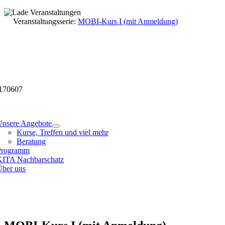
Skip
to
Veranstaltungsdetails
Veranstaltungsserie:
MOBI-Kurs I (mit Anmeldung)
content
170607
tion
Unsere Angebote
Kurse, Treffen und viel mehr
Beratung
Programm
KITA Nachbarschatz
Über uns