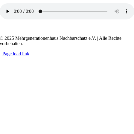
Transkript anzeigen / ausblenden
© 2025 Mehrgenerationenhaus Nachbarschatz e.V. | Alle Rechte
vorbehalten.
Page load link
Go
to
Top