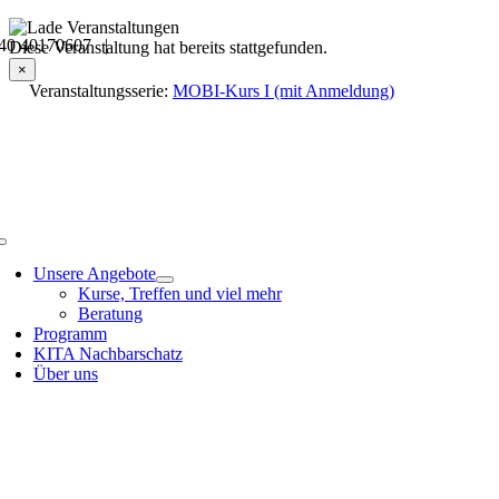
Skip
40 40170607 |
to
Veranstaltungsdetails
Diese Veranstaltung hat bereits stattgefunden.
content
×
Veranstaltungsserie:
MOBI-Kurs I (mit Anmeldung)
Toggle
Navigation
Unsere Angebote
Kurse, Treffen und viel mehr
Beratung
Programm
KITA Nachbarschatz
Über uns