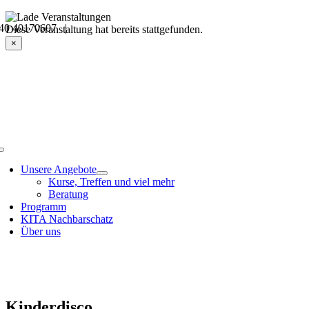
Skip
40 40170607 |
to
Veranstaltungsdetails
Diese Veranstaltung hat bereits stattgefunden.
content
×
Toggle
Navigation
Unsere Angebote
Kurse, Treffen und viel mehr
Beratung
Programm
KITA Nachbarschatz
Über uns
Kinderdisco