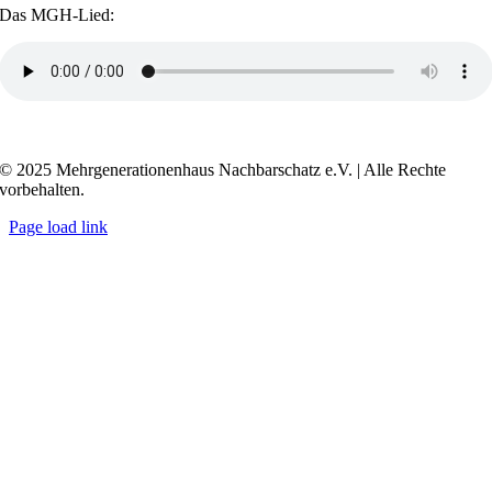
Das MGH-Lied:
Transkript anzeigen / ausblenden
© 2025 Mehrgenerationenhaus Nachbarschatz e.V. | Alle Rechte
vorbehalten.
Page load link
Go
to
Top