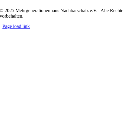
Transkript anzeigen / ausblenden
© 2025 Mehrgenerationenhaus Nachbarschatz e.V. | Alle Rechte
vorbehalten.
Page load link
Go
to
Top