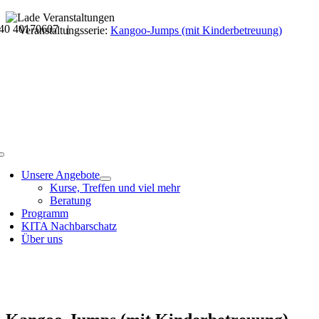
Skip
40 40170607 |
to
Veranstaltungsdetails
Veranstaltungsserie:
Kangoo-Jumps (mit Kinderbetreuung)
content
Toggle
Navigation
Unsere Angebote
Kurse, Treffen und viel mehr
Beratung
Programm
KITA Nachbarschatz
Über uns