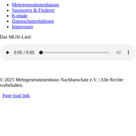
Mehrgenerationenhäuser
Sponsoren & Förderer
Kontakt
Datenschutzerklärung
Impressum
Das MGH-Lied:
Transkript anzeigen / ausblenden
© 2025 Mehrgenerationenhaus Nachbarschatz e.V. | Alle Rechte
vorbehalten.
Page load link
Go
to
Top