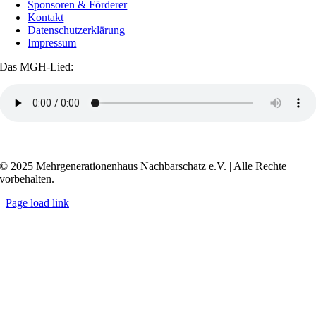
Sponsoren & Förderer
Kontakt
Datenschutzerklärung
Impressum
Das MGH-Lied:
Transkript anzeigen / ausblenden
© 2025 Mehrgenerationenhaus Nachbarschatz e.V. | Alle Rechte
vorbehalten.
Page load link
Go
to
Top