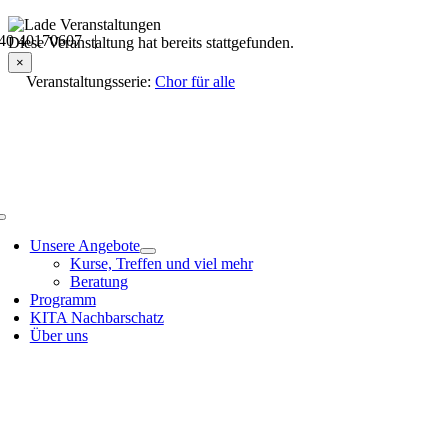
Skip
40 40170607 |
to
Veranstaltungsdetails
Diese Veranstaltung hat bereits stattgefunden.
content
×
Veranstaltungsserie:
Chor für alle
Toggle
Navigation
Unsere Angebote
Kurse, Treffen und viel mehr
Beratung
Programm
KITA Nachbarschatz
Über uns