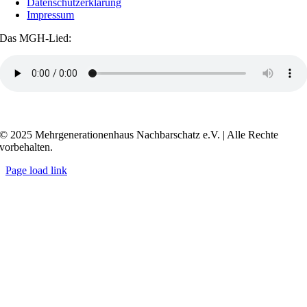
Datenschutzerklärung
Impressum
Das MGH-Lied:
Transkript anzeigen / ausblenden
© 2025 Mehrgenerationenhaus Nachbarschatz e.V. | Alle Rechte
vorbehalten.
Page load link
Go
to
Top