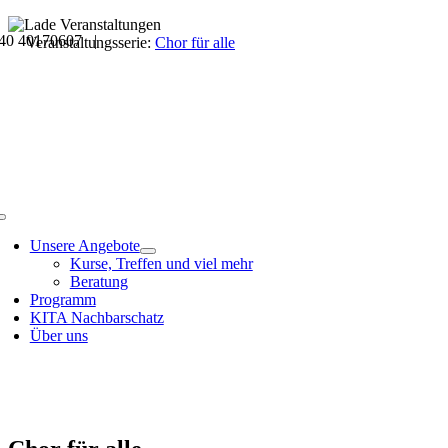
Skip
40 40170607 |
to
Veranstaltungsdetails
Veranstaltungsserie:
Chor für alle
content
Toggle
Navigation
Unsere Angebote
Kurse, Treffen und viel mehr
Beratung
Programm
KITA Nachbarschatz
Über uns