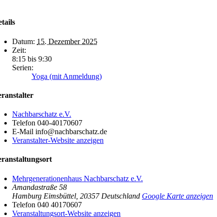
tails
Datum:
15. Dezember 2025
Zeit:
8:15 bis 9:30
Serien:
Yoga (mit Anmeldung)
ranstalter
Nachbarschatz e.V.
Telefon
040-40170607
E-Mail
info@nachbarschatz.de
Veranstalter-Website anzeigen
ranstaltungsort
Mehrgenerationenhaus Nachbarschatz e.V.
Amandastraße 58
Hamburg Eimsbüttel
,
20357
Deutschland
Google Karte anzeigen
Telefon
040 40170607
Veranstaltungsort-Website anzeigen