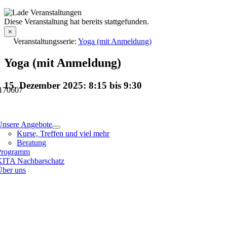
Skip
to
Veranstaltungsdetails
Diese Veranstaltung hat bereits stattgefunden.
content
×
Veranstaltungsserie:
Yoga (mit Anmeldung)
Yoga (mit Anmeldung)
15. Dezember 2025: 8:15
bis
9:30
170607
tion
Unsere Angebote
Kurse, Treffen und viel mehr
Beratung
Programm
KITA Nachbarschatz
Über uns