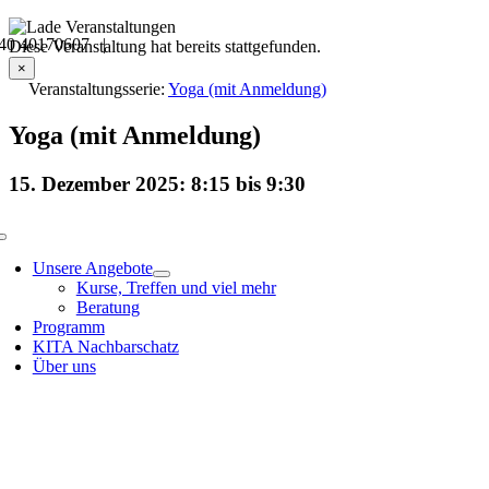
Skip
40 40170607 |
to
Veranstaltungsdetails
Diese Veranstaltung hat bereits stattgefunden.
content
×
Veranstaltungsserie:
Yoga (mit Anmeldung)
Yoga (mit Anmeldung)
15. Dezember 2025: 8:15
bis
9:30
Toggle
Navigation
Unsere Angebote
Kurse, Treffen und viel mehr
Beratung
Programm
KITA Nachbarschatz
Über uns