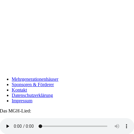
Mehrgenerationenhäuser
Sponsoren & Förderer
Kontakt
Datenschutzerklärung
Impressum
Das MGH-Lied: