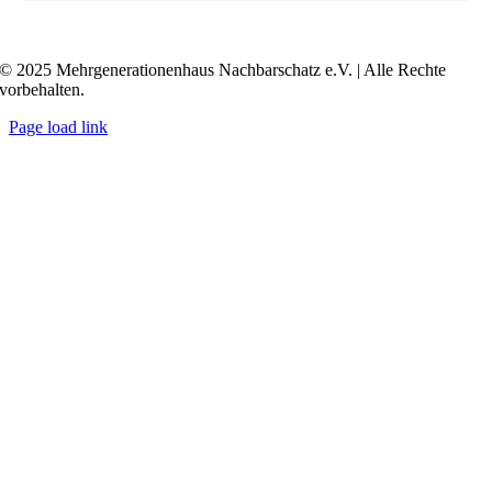
Transkript anzeigen / ausblenden
© 2025 Mehrgenerationenhaus Nachbarschatz e.V. | Alle Rechte
vorbehalten.
Page load link
Go
to
Top