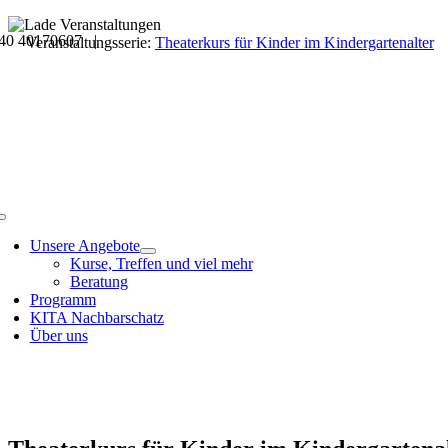
Skip
40 40170607 |
to
Veranstaltungsdetails
Veranstaltungsserie:
Theaterkurs für Kinder im Kindergartenalter
content
Toggle
Navigation
Unsere Angebote
Kurse, Treffen und viel mehr
Beratung
Programm
KITA Nachbarschatz
Über uns