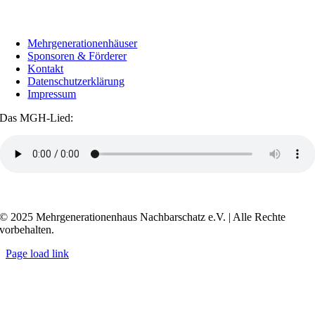
Mehrgenerationenhäuser
Sponsoren & Förderer
Kontakt
Datenschutzerklärung
Impressum
Das MGH-Lied:
Transkript anzeigen / ausblenden
© 2025 Mehrgenerationenhaus Nachbarschatz e.V. | Alle Rechte
vorbehalten.
Page load link
Go
to
Top