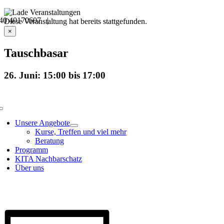
Skip
40 40170607 |
to
Veranstaltungsdetails
Diese Veranstaltung hat bereits stattgefunden.
content
×
Tauschbasar
26. Juni: 15:00
bis
17:00
Toggle
Navigation
Unsere Angebote
Kurse, Treffen und viel mehr
Beratung
Programm
KITA Nachbarschatz
Über uns