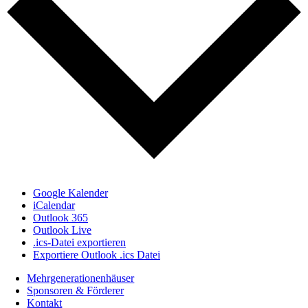
Google Kalender
iCalendar
Outlook 365
Outlook Live
.ics-Datei exportieren
Exportiere Outlook .ics Datei
Mehrgenerationenhäuser
Sponsoren & Förderer
Kontakt