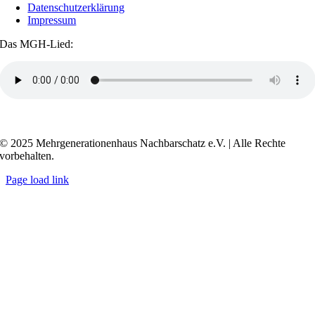
Datenschutzerklärung
Impressum
Das MGH-Lied:
Transkript anzeigen / ausblenden
© 2025 Mehrgenerationenhaus Nachbarschatz e.V. | Alle Rechte
vorbehalten.
Page load link
Go
to
Top