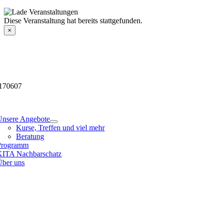
Skip
to
Veranstaltungsdetails
Diese Veranstaltung hat bereits stattgefunden.
content
×
170607
tion
Unsere Angebote
Kurse, Treffen und viel mehr
Beratung
Programm
KITA Nachbarschatz
Über uns