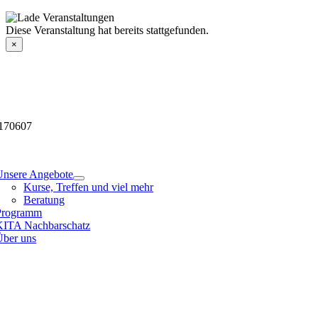
Skip
to
Veranstaltungsdetails
Diese Veranstaltung hat bereits stattgefunden.
content
×
170607
tion
Unsere Angebote
Kurse, Treffen und viel mehr
Beratung
Programm
KITA Nachbarschatz
Über uns