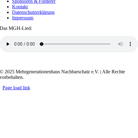
Sponsoren & Förderer
Kontakt
Datenschutzerklärung
Impressum
Das MGH-Lied:
Transkript anzeigen / ausblenden
© 2025 Mehrgenerationenhaus Nachbarschatz e.V. | Alle Rechte
vorbehalten.
Page load link
Go
to
Top