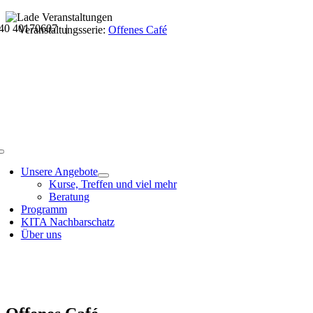
Skip
40 40170607 |
to
Veranstaltungsdetails
Veranstaltungsserie:
Offenes Café
content
Toggle
Navigation
Unsere Angebote
Kurse, Treffen und viel mehr
Beratung
Programm
KITA Nachbarschatz
Über uns