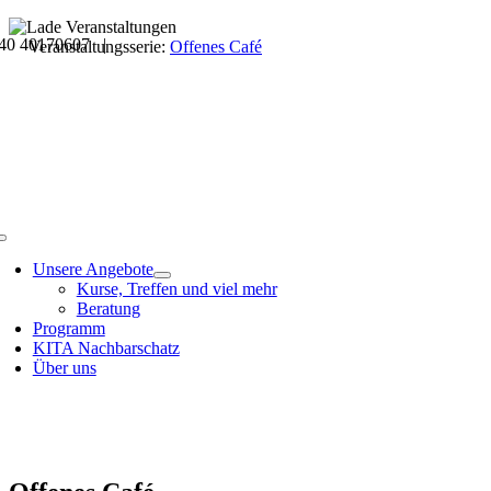
Skip
40 40170607 |
to
Veranstaltungsdetails
Veranstaltungsserie:
Offenes Café
content
Toggle
Navigation
Unsere Angebote
Kurse, Treffen und viel mehr
Beratung
Programm
KITA Nachbarschatz
Über uns