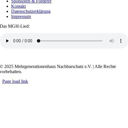
Sponsoren & Förderer
Kontakt
Datenschutzerklärung
Impressum
Das MGH-Lied:
Transkript anzeigen / ausblenden
© 2025 Mehrgenerationenhaus Nachbarschatz e.V. | Alle Rechte
vorbehalten.
Page load link
Go
to
Top