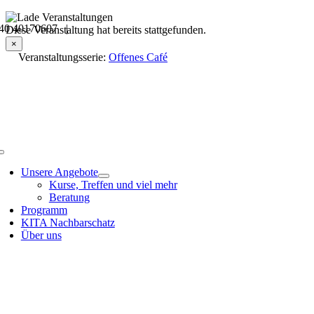
Skip
40 40170607 |
to
Veranstaltungsdetails
Diese Veranstaltung hat bereits stattgefunden.
content
×
Veranstaltungsserie:
Offenes Café
Toggle
Navigation
Unsere Angebote
Kurse, Treffen und viel mehr
Beratung
Programm
KITA Nachbarschatz
Über uns