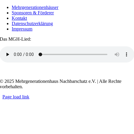
Mehrgenerationenhäuser
Sponsoren & Förderer
Kontakt
Datenschutzerklärung
Impressum
Das MGH-Lied:
Transkript anzeigen / ausblenden
© 2025 Mehrgenerationenhaus Nachbarschatz e.V. | Alle Rechte
vorbehalten.
Page load link
Go
to
Top