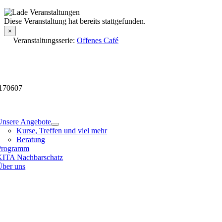
Skip
to
Veranstaltungsdetails
Diese Veranstaltung hat bereits stattgefunden.
content
×
Veranstaltungsserie:
Offenes Café
170607
tion
Unsere Angebote
Kurse, Treffen und viel mehr
Beratung
Programm
KITA Nachbarschatz
Über uns