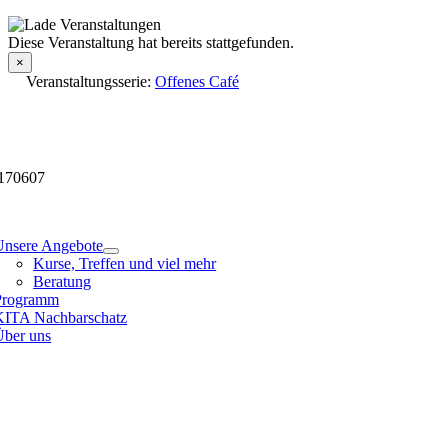
Skip
to
Veranstaltungsdetails
Diese Veranstaltung hat bereits stattgefunden.
content
×
Veranstaltungsserie:
Offenes Café
170607
tion
Unsere Angebote
Kurse, Treffen und viel mehr
Beratung
Programm
KITA Nachbarschatz
Über uns