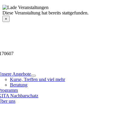
Skip
to
Veranstaltungsdetails
Diese Veranstaltung hat bereits stattgefunden.
content
×
170607
tion
Unsere Angebote
Kurse, Treffen und viel mehr
Beratung
Programm
KITA Nachbarschatz
Über uns