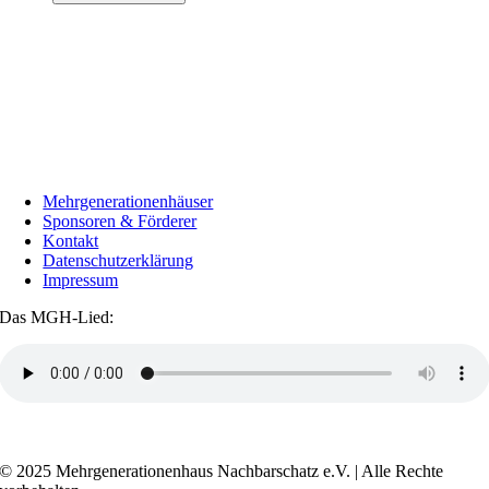
Mehrgenerationenhäuser
Sponsoren & Förderer
Kontakt
Datenschutzerklärung
Impressum
Das MGH-Lied:
Transkript anzeigen / ausblenden
© 2025 Mehrgenerationenhaus Nachbarschatz e.V. | Alle Rechte