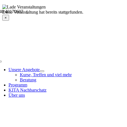
Skip
40 40170607 |
to
Veranstaltungsdetails
Diese Veranstaltung hat bereits stattgefunden.
content
×
Toggle
Navigation
Unsere Angebote
Kurse, Treffen und viel mehr
Beratung
Programm
KITA Nachbarschatz
Über uns