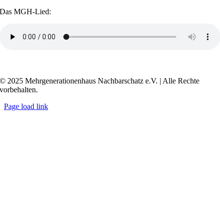
Das MGH-Lied:
Transkript anzeigen / ausblenden
© 2025 Mehrgenerationenhaus Nachbarschatz e.V. | Alle Rechte
vorbehalten.
Page load link
Go
to
Top