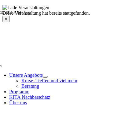
Skip
40 40170607 |
to
Veranstaltungsdetails
Diese Veranstaltung hat bereits stattgefunden.
content
×
Toggle
Navigation
Unsere Angebote
Kurse, Treffen und viel mehr
Beratung
Programm
KITA Nachbarschatz
Über uns