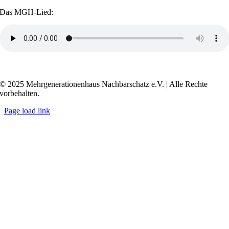
Das MGH-Lied:
Transkript anzeigen / ausblenden
© 2025 Mehrgenerationenhaus Nachbarschatz e.V. | Alle Rechte
vorbehalten.
Page load link
Go
to
Top