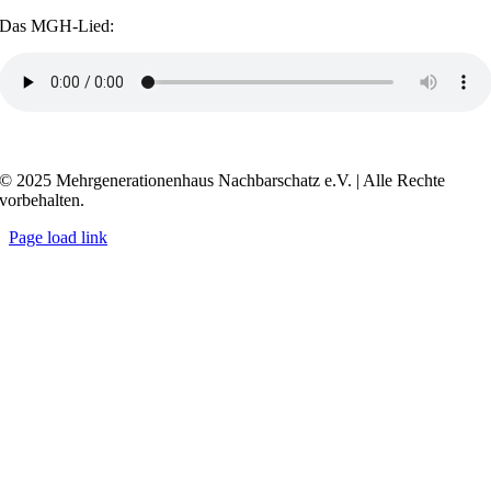
Das MGH-Lied:
Transkript anzeigen / ausblenden
© 2025 Mehrgenerationenhaus Nachbarschatz e.V. | Alle Rechte
vorbehalten.
Page load link
Go
to
Top