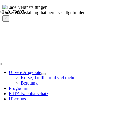
Skip
40 40170607 |
to
Veranstaltungsdetails
Diese Veranstaltung hat bereits stattgefunden.
content
×
Toggle
Navigation
Unsere Angebote
Kurse, Treffen und viel mehr
Beratung
Programm
KITA Nachbarschatz
Über uns