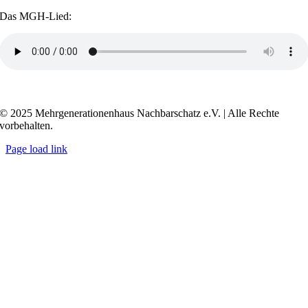
Das MGH-Lied:
Transkript anzeigen / ausblenden
© 2025 Mehrgenerationenhaus Nachbarschatz e.V. | Alle Rechte
vorbehalten.
Page load link
Go
to
Top