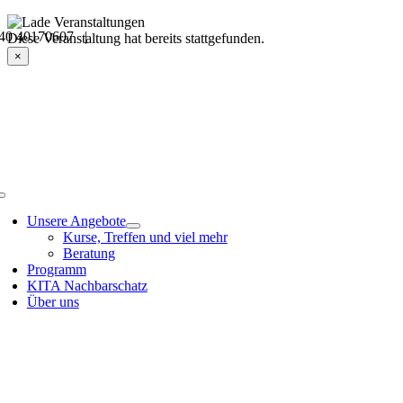
Skip
40 40170607 |
to
Veranstaltungsdetails
Diese Veranstaltung hat bereits stattgefunden.
content
×
Toggle
Navigation
Unsere Angebote
Kurse, Treffen und viel mehr
Beratung
Programm
KITA Nachbarschatz
Über uns