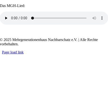
Das MGH-Lied:
Transkript anzeigen / ausblenden
© 2025 Mehrgenerationenhaus Nachbarschatz e.V. | Alle Rechte
vorbehalten.
Page load link
Go
to
Top