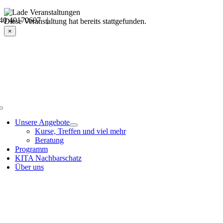
Skip
40 40170607 |
to
Veranstaltungsdetails
Diese Veranstaltung hat bereits stattgefunden.
content
×
Toggle
Navigation
Unsere Angebote
Kurse, Treffen und viel mehr
Beratung
Programm
KITA Nachbarschatz
Über uns