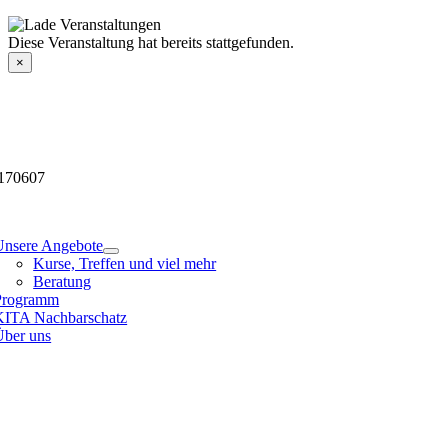
Skip
to
Veranstaltungsdetails
Diese Veranstaltung hat bereits stattgefunden.
content
×
170607
tion
Unsere Angebote
Kurse, Treffen und viel mehr
Beratung
Programm
KITA Nachbarschatz
Über uns