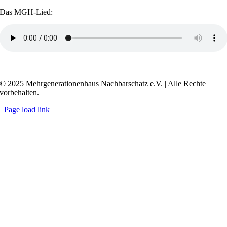
Das MGH-Lied:
Transkript anzeigen / ausblenden
© 2025 Mehrgenerationenhaus Nachbarschatz e.V. | Alle Rechte
vorbehalten.
Page load link
Go
to
Top