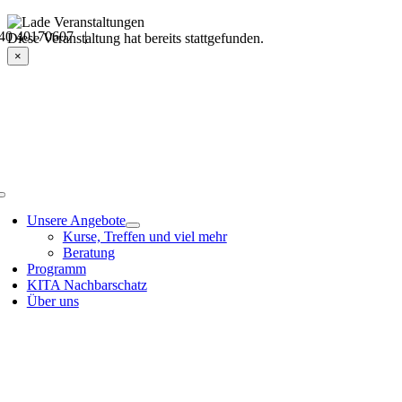
Skip
40 40170607 |
to
Veranstaltungsdetails
Diese Veranstaltung hat bereits stattgefunden.
content
×
Toggle
Navigation
Unsere Angebote
Kurse, Treffen und viel mehr
Beratung
Programm
KITA Nachbarschatz
Über uns