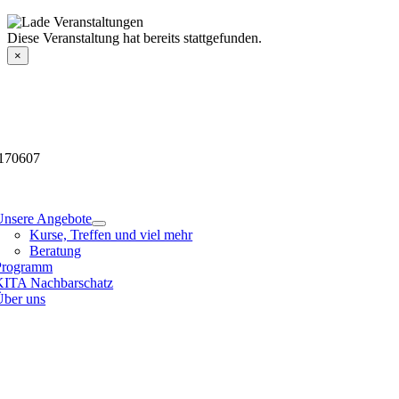
Skip
to
Veranstaltungsdetails
Diese Veranstaltung hat bereits stattgefunden.
content
×
170607
tion
Unsere Angebote
Kurse, Treffen und viel mehr
Beratung
Programm
KITA Nachbarschatz
Über uns