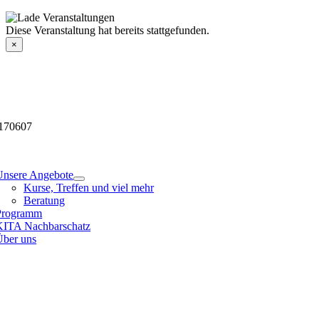
Skip
to
Veranstaltungsdetails
Diese Veranstaltung hat bereits stattgefunden.
content
×
170607
tion
Unsere Angebote
Kurse, Treffen und viel mehr
Beratung
Programm
KITA Nachbarschatz
Über uns