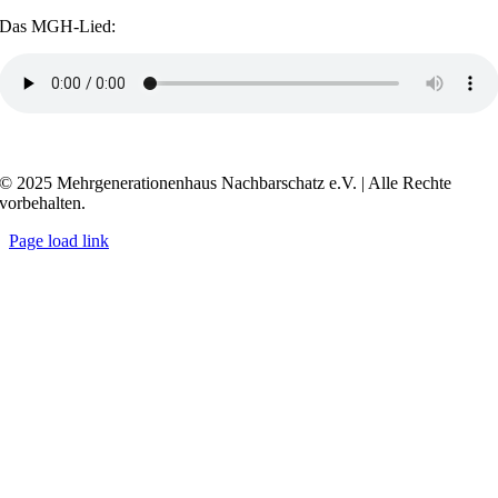
Das MGH-Lied:
Transkript anzeigen / ausblenden
© 2025 Mehrgenerationenhaus Nachbarschatz e.V. | Alle Rechte
vorbehalten.
Page load link
Go
to
Top