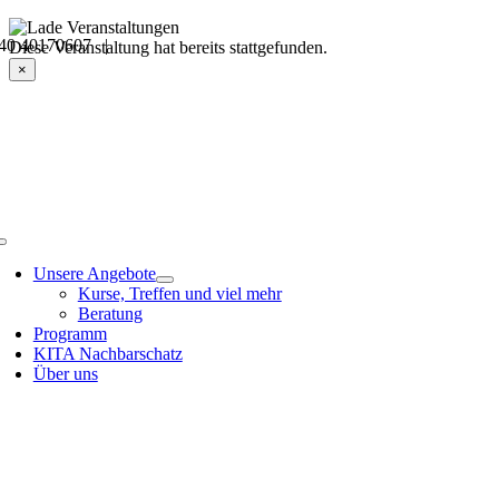
Skip
40 40170607 |
to
Veranstaltungsdetails
Diese Veranstaltung hat bereits stattgefunden.
content
×
Toggle
Navigation
Unsere Angebote
Kurse, Treffen und viel mehr
Beratung
Programm
KITA Nachbarschatz
Über uns