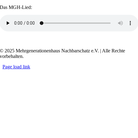
Das MGH-Lied:
Transkript anzeigen / ausblenden
© 2025 Mehrgenerationenhaus Nachbarschatz e.V. | Alle Rechte
vorbehalten.
Page load link
Go
to
Top