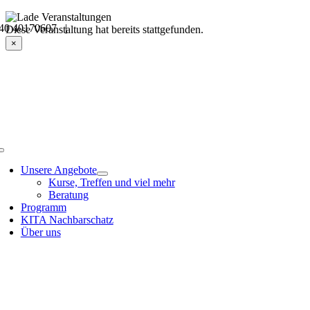
Skip
40 40170607 |
to
Veranstaltungsdetails
Diese Veranstaltung hat bereits stattgefunden.
content
×
Toggle
Navigation
Unsere Angebote
Kurse, Treffen und viel mehr
Beratung
Programm
KITA Nachbarschatz
Über uns