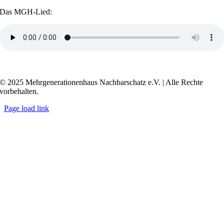
Das MGH-Lied:
Transkript anzeigen / ausblenden
© 2025 Mehrgenerationenhaus Nachbarschatz e.V. | Alle Rechte
vorbehalten.
Page load link
Go
to
Top