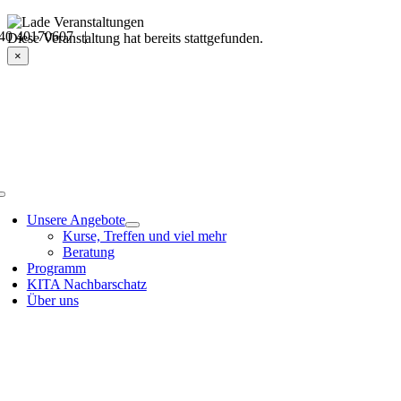
Skip
40 40170607 |
to
Veranstaltungsdetails
Diese Veranstaltung hat bereits stattgefunden.
content
×
Toggle
Navigation
Unsere Angebote
Kurse, Treffen und viel mehr
Beratung
Programm
KITA Nachbarschatz
Über uns