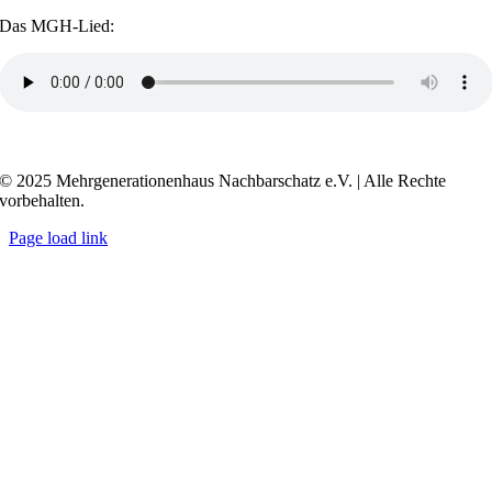
Das MGH-Lied:
Transkript anzeigen / ausblenden
© 2025 Mehrgenerationenhaus Nachbarschatz e.V. | Alle Rechte
vorbehalten.
Page load link
Go
to
Top