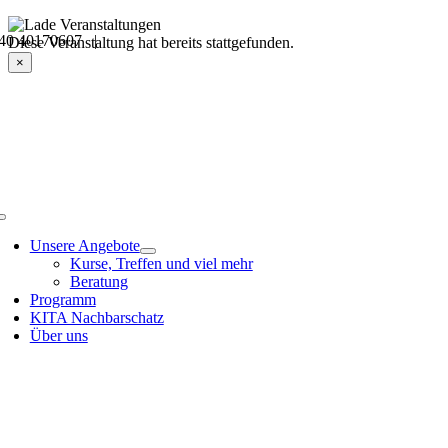
Skip
40 40170607 |
to
Veranstaltungsdetails
Diese Veranstaltung hat bereits stattgefunden.
content
×
Toggle
Navigation
Unsere Angebote
Kurse, Treffen und viel mehr
Beratung
Programm
KITA Nachbarschatz
Über uns