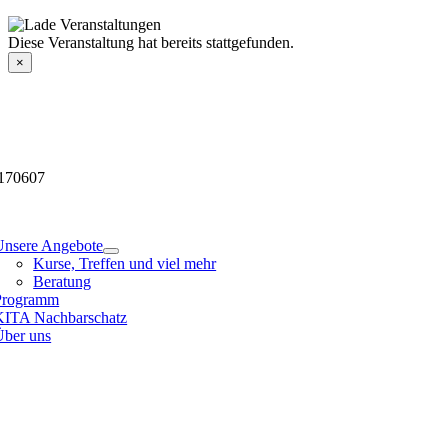
Skip
to
Veranstaltungsdetails
Diese Veranstaltung hat bereits stattgefunden.
content
×
170607
tion
Unsere Angebote
Kurse, Treffen und viel mehr
Beratung
Programm
KITA Nachbarschatz
Über uns