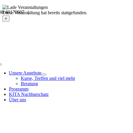
Skip
40 40170607 |
to
Veranstaltungsdetails
Diese Veranstaltung hat bereits stattgefunden.
content
×
Toggle
Navigation
Unsere Angebote
Kurse, Treffen und viel mehr
Beratung
Programm
KITA Nachbarschatz
Über uns