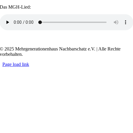
Das MGH-Lied:
Transkript anzeigen / ausblenden
© 2025 Mehrgenerationenhaus Nachbarschatz e.V. | Alle Rechte
vorbehalten.
Page load link
Go
to
Top