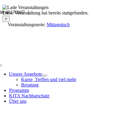
Skip
40 40170607 |
to
Veranstaltungsdetails
Diese Veranstaltung hat bereits stattgefunden.
content
×
Veranstaltungsserie:
Mittagstisch
Toggle
Navigation
Unsere Angebote
Kurse, Treffen und viel mehr
Beratung
Programm
KITA Nachbarschatz
Über uns