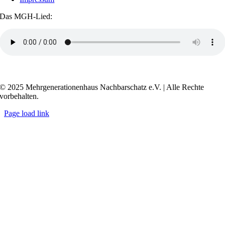
Das MGH-Lied:
Transkript anzeigen / ausblenden
© 2025 Mehrgenerationenhaus Nachbarschatz e.V. | Alle Rechte
vorbehalten.
Page load link
Go
to
Top