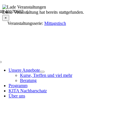
Skip
40 40170607 |
to
Veranstaltungsdetails
Diese Veranstaltung hat bereits stattgefunden.
content
×
Veranstaltungsserie:
Mittagstisch
Toggle
Navigation
Unsere Angebote
Kurse, Treffen und viel mehr
Beratung
Programm
KITA Nachbarschatz
Über uns