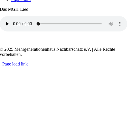
Das MGH-Lied:
Transkript anzeigen / ausblenden
© 2025 Mehrgenerationenhaus Nachbarschatz e.V. | Alle Rechte
vorbehalten.
Page load link
Go
to
Top